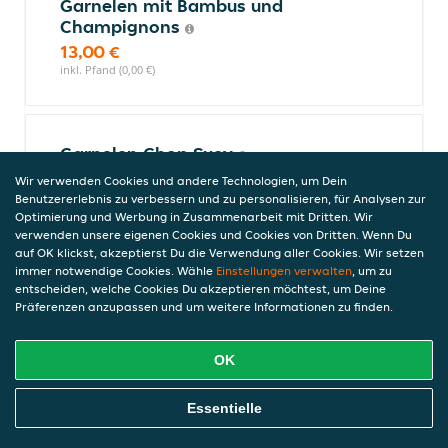
Garnelen mit Bambus und
Champignons
13,00 €
inkl. Pfand (0,00 €)
Garnelen Chop Suey
mit verschiedenem Gemüse
Wir verwenden Cookies und andere Technologien, um Dein
Benutzererlebnis zu verbessern und zu personalisieren, für Analysen zur
13,00 €
Optimierung und Werbung in Zusammenarbeit mit Dritten. Wir
inkl. Pfand (0,00 €)
verwenden unsere eigenen Cookies und Cookies von Dritten. Wenn Du
auf OK klickst, akzeptierst Du die Verwendung aller Cookies. Wir setzen
immer notwendige Cookies. Wähle
Einstellungen verwalten
, um zu
entscheiden, welche Cookies Du akzeptieren möchtest, um Deine
Garnelen mit Bambus, Paprika
Präferenzen anzupassen und um weitere Informationen zu finden.
und Morcheln
13,00 €
OK
inkl. Pfand (0,00 €)
Online Essen Bestellen
Essentielle
Knuspriges Hühnerfleisch